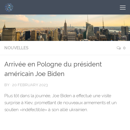
NOUVELLES
0
Arrivée en Pologne du président
américain Joe Biden
BY
·
20 FEBRUARY 2023
Plus tôt dans la journée, Joe Biden a effectué une visite
surprise à Kiev, promettant de nouveaux armements et un
soutien «indéfectible» à son allié ukrainien.