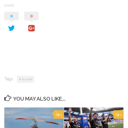
SHARE
0
0
Tags:
A la une
YOU MAY ALSO LIKE...
0
0