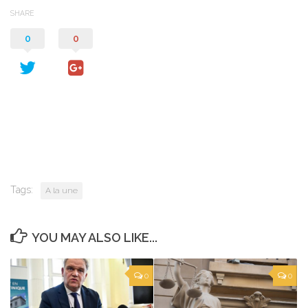
SHARE
0
0
Tags:
A la une
YOU MAY ALSO LIKE...
0
0