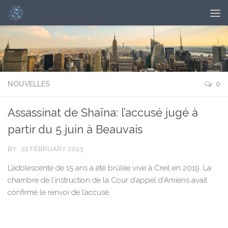
NOUVELLES
0
Assassinat de Shaïna: l’accusé jugé à
partir du 5 juin à Beauvais
BY
·
22 FEBRUARY 2023
L’adolescente de 15 ans a été brûlée vive à Creil en 2019. La
chambre de l’instruction de la Cour d’appel d’Amiens avait
confirmé le renvoi de l’accusé.