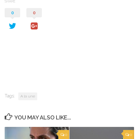
SHARE
0
0
Tags:
A la une
YOU MAY ALSO LIKE...
0
0