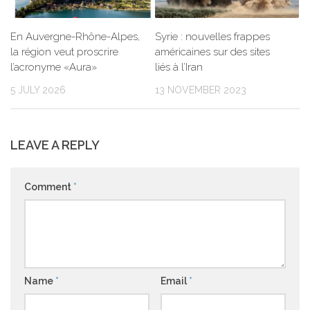
En Auvergne-Rhône-Alpes,
Syrie : nouvelles frappes
la région veut proscrire
américaines sur des sites
l’acronyme «Aura»
liés à l’Iran
5 JULY 2026
13 NOVEMBER 2023
LEAVE A REPLY
Comment
*
Name
*
Email
*