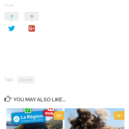
SHARE
0
0
Tags:
A la une
YOU MAY ALSO LIKE...
0
0