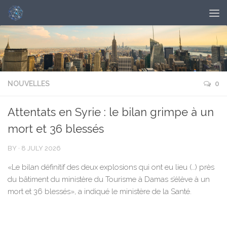
NOUVELLES
0
Attentats en Syrie : le bilan grimpe à un
mort et 36 blessés
BY
·
8 JULY 2026
«Le bilan définitif des deux explosions qui ont eu lieu (…) près
du bâtiment du ministère du Tourisme à Damas s’élève à un
mort et 36 blessés», a indiqué le ministère de la Santé.