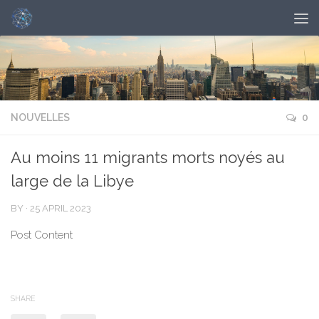
NOUVELLES
0
Au moins 11 migrants morts noyés au
large de la Libye
BY
·
25 APRIL 2023
Post Content
SHARE