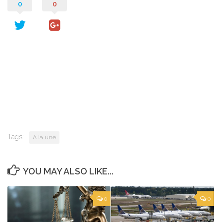
0
0
Tags:
A la une
YOU MAY ALSO LIKE...
0
0