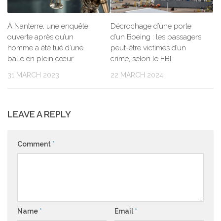
À Nanterre, une enquête
Décrochage d’une porte
ouverte après qu’un
d’un Boeing : les passagers
homme a été tué d’une
peut-être victimes d’un
balle en plein cœur
crime, selon le FBI
31 MARCH 2023
22 MARCH 2024
LEAVE A REPLY
Comment
*
Name
*
Email
*