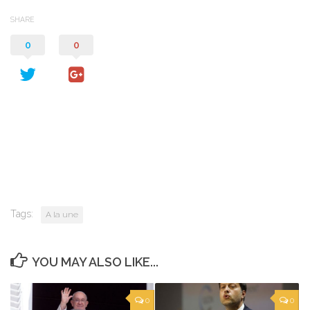
SHARE
0
0
Tags:
A la une
YOU MAY ALSO LIKE...
0
0