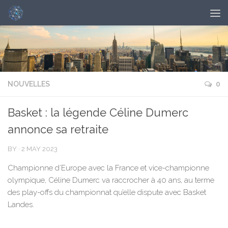
NOUVELLES
0
Basket : la légende Céline Dumerc
annonce sa retraite
BY
·
2 MAY 2023
Championne d’Europe avec la France et vice-championne
olympique, Céline Dumerc va raccrocher à 40 ans, au terme
des play-offs du championnat qu’elle dispute avec Basket
Landes.