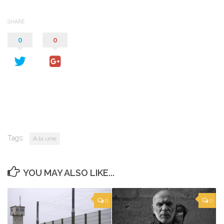
SHARE
0
0
Tags:
A la une
YOU MAY ALSO LIKE...
0
0