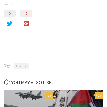
SHARE
0
0
Tags:
A la une
YOU MAY ALSO LIKE...
0
0