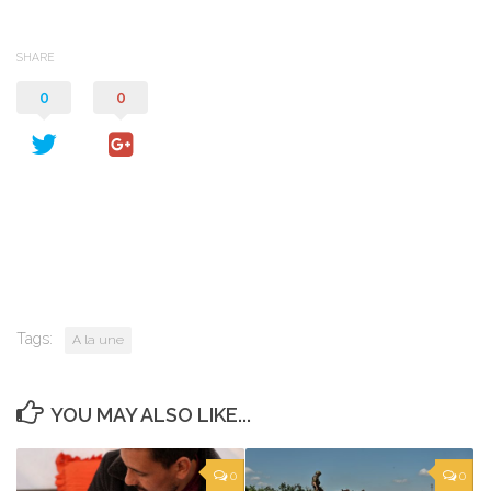
SHARE
0
0
Tags:
A la une
YOU MAY ALSO LIKE...
0
0