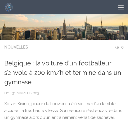
NOUVELLES
0
Belgique : la voiture d’un footballeur
s’envole à 200 km/h et termine dans un
gymnase
BY
·
31 MARCH 2023
Sofian Kiyine, joueur de Louvain, a été victime d’un terrible
accident à très haute vitesse. Son véhicule s’est encastré dans
un gymnase alors qu’un entraînement venait de s’achever.