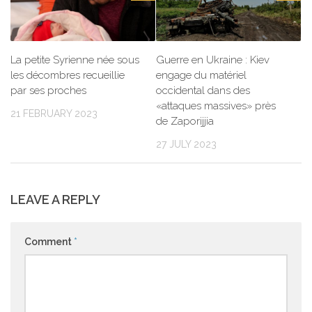
La petite Syrienne née sous
Guerre en Ukraine : Kiev
les décombres recueillie
engage du matériel
par ses proches
occidental dans des
«attaques massives» près
21 FEBRUARY 2023
de Zaporijjia
27 JULY 2023
LEAVE A REPLY
Comment
*