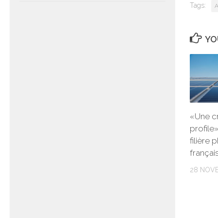
Tags:
A
YO
«Une cr
profile»
filière
frança
28 NOV