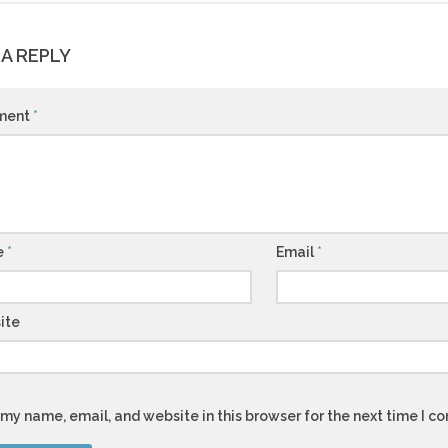
 A REPLY
ment
*
e
*
Email
*
ite
my name, email, and website in this browser for the next time I 