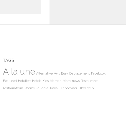
TAGS
A la une
Alternative
Avis
Busy
Deplacement
Facebook
Featured
Hoteliers
Hotels
Kids
Maman
Mom
news
Restaurants
Restaurateurs
Rooms
Shuddle
Travail
Tripadvisor
Uber
Yelp