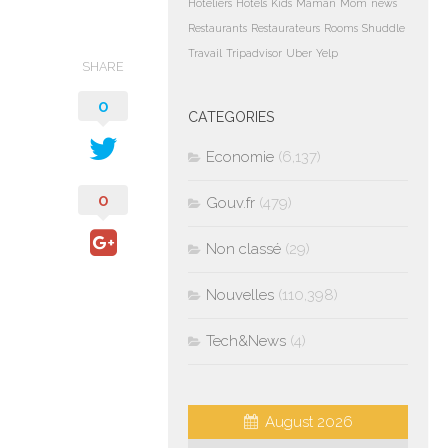
Hoteliers
Hotels
Kids
Maman
Mom
news
Restaurants
Restaurateurs
Rooms
Shuddle
Travail
Tripadvisor
Uber
Yelp
SHARE
0
CATEGORIES
Economie
(6,137)
0
Gouv.fr
(479)
Non classé
(29)
Nouvelles
(110,398)
Tech&News
(4)
August 2026