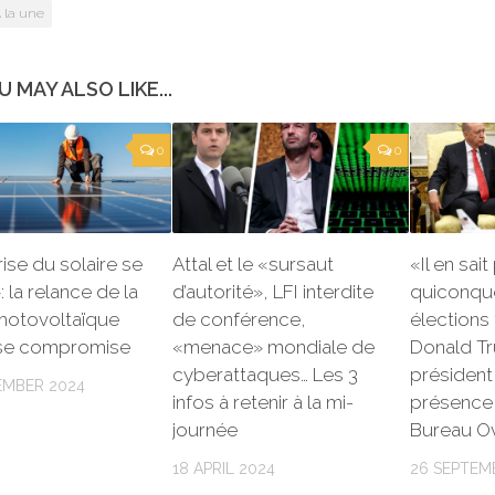
 la une
U MAY ALSO LIKE...
0
0
ise du solaire se
Attal et le «sursaut
«Il en sai
: la relance de la
d’autorité», LFI interdite
quiconque
 photovoltaïque
de conférence,
élections
ise compromise
«menace» mondiale de
Donald Tru
cyberattaques… Les 3
président
EMBER 2024
infos à retenir à la mi-
présence 
journée
Bureau O
18 APRIL 2024
26 SEPTEM