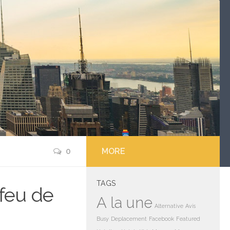
0
MORE
TAGS
feu de
A la une
Alternative
Avis
Busy
Deplacement
Facebook
Featured