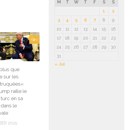
M
T
W
T
F
S
S
1
2
3
4
5
6
7
8
9
10
11
12
13
14
15
16
17
18
19
20
21
22
23
0
24
25
26
27
28
29
30
31
« Jul
t plus que
 sur les
 truquées»:
mp raille le
 turc en sa
dans le
vale
BER 2025