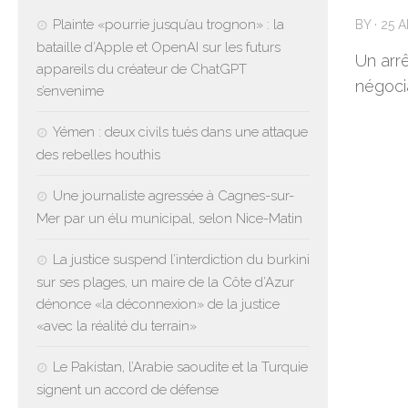
Plainte «pourrie jusqu’au trognon» : la
BY
·
25 A
bataille d’Apple et OpenAI sur les futurs
Un arr
appareils du créateur de ChatGPT
négoci
s’envenime
Yémen : deux civils tués dans une attaque
des rebelles houthis
Une journaliste agressée à Cagnes-sur-
Mer par un élu municipal, selon Nice-Matin
La justice suspend l’interdiction du burkini
sur ses plages, un maire de la Côte d’Azur
dénonce «la déconnexion» de la justice
«avec la réalité du terrain»
Le Pakistan, l’Arabie saoudite et la Turquie
signent un accord de défense