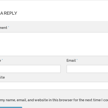
 A REPLY
ment
*
e
*
Email
*
ite
my name, email, and website in this browser for the next time I 