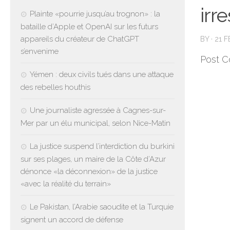
irr
Plainte «pourrie jusqu’au trognon» : la
bataille d’Apple et OpenAI sur les futurs
appareils du créateur de ChatGPT
BY
·
21 
s’envenime
Post C
Yémen : deux civils tués dans une attaque
des rebelles houthis
Une journaliste agressée à Cagnes-sur-
Mer par un élu municipal, selon Nice-Matin
La justice suspend l’interdiction du burkini
sur ses plages, un maire de la Côte d’Azur
dénonce «la déconnexion» de la justice
«avec la réalité du terrain»
Le Pakistan, l’Arabie saoudite et la Turquie
signent un accord de défense