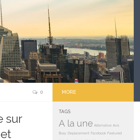
0
MORE
TAGS
e sur
A la une
Alternative
Avis
 et
Busy
Deplacement
Facebook
Featured