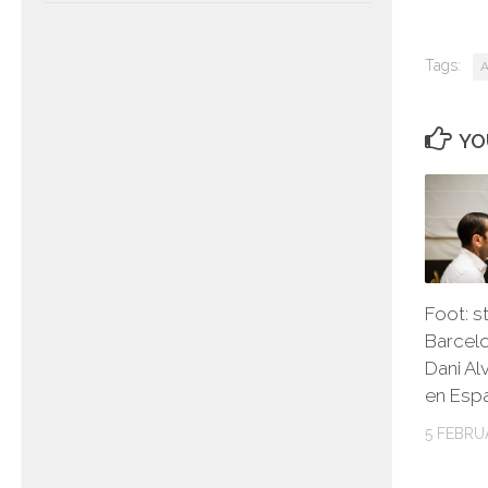
Tags:
A
YO
Foot: s
Barcel
Dani Al
en Esp
5 FEBRU