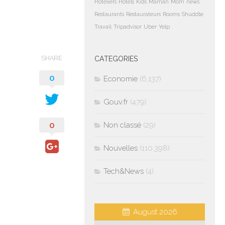
Hoteliers
Hotels
Kids
Maman
Mom
news
Restaurants
Restaurateurs
Rooms
Shuddle
Travail
Tripadvisor
Uber
Yelp
SHARE
CATEGORIES
0
Economie
(6,137)
Gouv.fr
(479)
0
Non classé
(29)
Nouvelles
(110,398)
Tech&News
(4)
August 2026