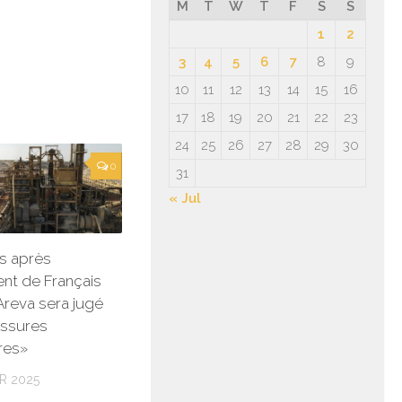
M
T
W
T
F
S
S
1
2
3
4
5
6
7
8
9
10
11
12
13
14
15
16
17
18
19
20
21
22
23
24
25
26
27
28
29
30
0
31
« Jul
s après
ent de Français
Areva sera jugé
essures
ires»
R 2025