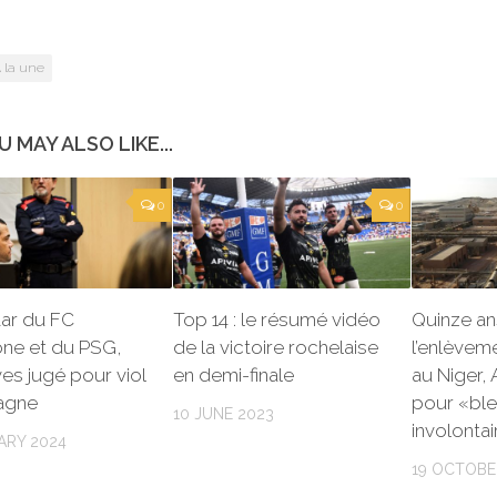
 la une
U MAY ALSO LIKE...
0
0
tar du FC
Top 14 : le résumé vidéo
Quinze an
one et du PSG,
de la victoire rochelaise
l’enlèvem
ves jugé pour viol
en demi-finale
au Niger, 
agne
pour «bl
10 JUNE 2023
involonta
ARY 2024
19 OCTOBE