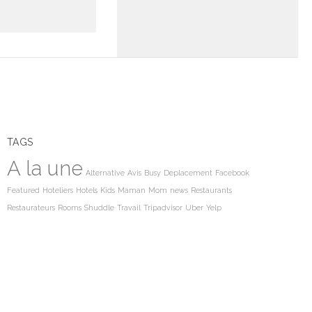
TAGS
A la une
Alternative
Avis
Busy
Deplacement
Facebook
Featured
Hoteliers
Hotels
Kids
Maman
Mom
news
Restaurants
Restaurateurs
Rooms
Shuddle
Travail
Tripadvisor
Uber
Yelp