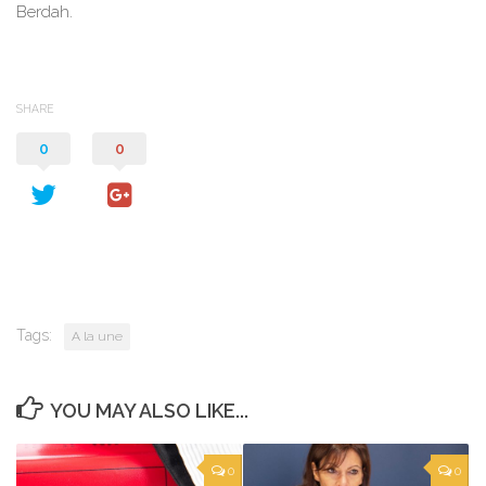
Berdah.
SHARE
0
0
Tags:
A la une
YOU MAY ALSO LIKE...
0
0