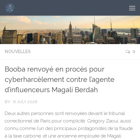
NOUVELLES
0
Booba renvoyé en procès pour
cyberharcèlement contre l’agente
d’influenceurs Magali Berdah
BY
·
8 JULY 2026
Deux autres personnes sont renvoyées devant le tribunal
correctionnel de Paris pour complicité: Grégory Zaoui, aussi
connu comme l’un des principaux protagonistes de la fraude
à la taxe carbone, et une ancienne employée de Magali