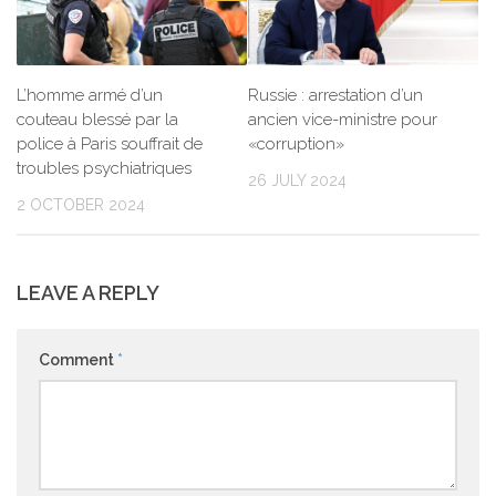
L’homme armé d’un
Russie : arrestation d’un
couteau blessé par la
ancien vice-ministre pour
police à Paris souffrait de
«corruption»
troubles psychiatriques
26 JULY 2024
2 OCTOBER 2024
LEAVE A REPLY
Comment
*