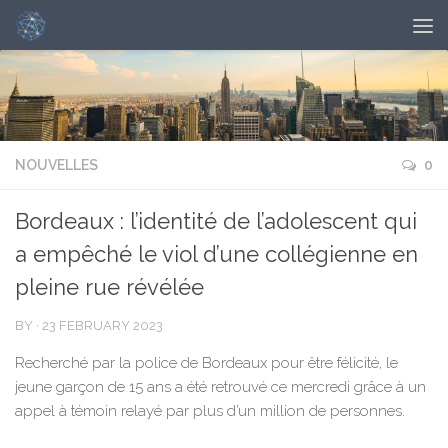
NOUVELLES
0
Bordeaux : l’identité de l’adolescent qui
a empêché le viol d’une collégienne en
pleine rue révélée
BY
·
23 FEBRUARY 2023
Recherché par la police de Bordeaux pour être félicité, le
jeune garçon de 15 ans a été retrouvé ce mercredi grâce à un
appel à témoin relayé par plus d’un million de personnes.