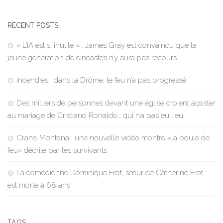
RECENT POSTS
« L’IA est si inutile » : James Gray est convaincu que la
jeune génération de cinéastes n’y aura pas recours
Incendies : dans la Drôme, le feu n’a pas progressé
Des milliers de personnes devant une église croient assister
au mariage de Cristiano Ronaldo… qui n’a pas eu lieu
Crans-Montana : une nouvelle vidéo montre «la boule de
feu» décrite par les survivants
La comédienne Dominique Frot, sœur de Catherine Frot,
est morte à 68 ans
TAGS