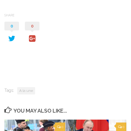
SHARE
0
0
Tags:
A la une
YOU MAY ALSO LIKE...
0
0