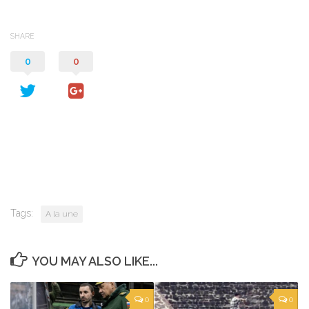
SHARE
0
0
Tags:
A la une
YOU MAY ALSO LIKE...
0
0