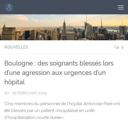
NOUVELLES
0
Boulogne : des soignants blessés lors
d’une agression aux urgences d’un
hôpital
BY
·
18 FEBRUARY 2023
Cinq membres du personnel de l’hôpital Ambroise-Paré ont
été blessés par un patient «hospitalisé en unité
d’hospitalisation courte durée».