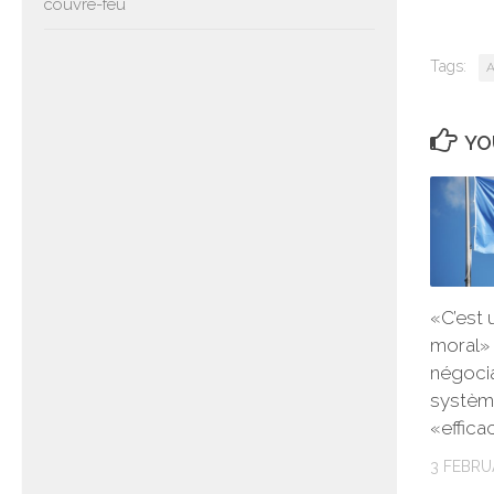
couvre-feu
Tags:
A
YO
«C’est 
moral» 
négoci
système
«effica
3 FEBRU