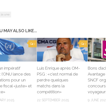
 la une
U MAY ALSO LIKE...
0
0
un impératif
Luis Enrique après OM-
Bons d’ac
: l’ONU lance des
PSG : «c’est normal de
Avantage 
ations pour un
perdre quelques
SNCF orga
 fiscal «juste» et
matchs dans la
concours
ce»
compétition»
voyageurs
ARY 2025
22 SEPTEMBER 2025
9 JUNE 202