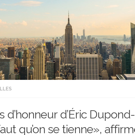
LLES
s d’honneur d’Éric Dupond-M
 faut qu’on se tienne», affirm