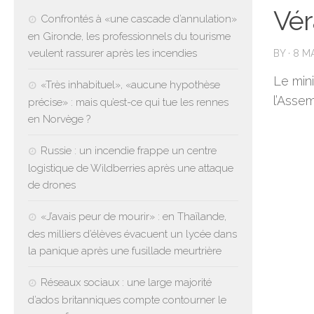
Vér
Confrontés à «une cascade d’annulation»
en Gironde, les professionnels du tourisme
veulent rassurer après les incendies
BY
·
8 M
Le mini
«Très inhabituel», «aucune hypothèse
l’Asse
précise» : mais qu’est-ce qui tue les rennes
en Norvège ?
Russie : un incendie frappe un centre
logistique de Wildberries après une attaque
de drones
«J’avais peur de mourir» : en Thaïlande,
des milliers d’élèves évacuent un lycée dans
la panique après une fusillade meurtrière
Réseaux sociaux : une large majorité
d’ados britanniques compte contourner le