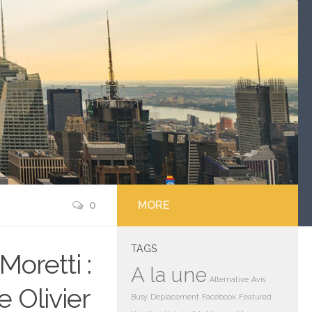
0
MORE
TAGS
oretti :
A la une
Alternative
Avis
e Olivier
Busy
Deplacement
Facebook
Featured