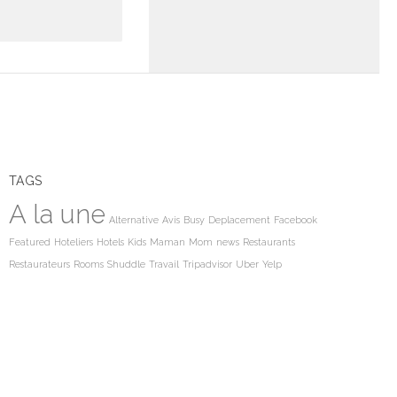
TAGS
A la une
Alternative
Avis
Busy
Deplacement
Facebook
Featured
Hoteliers
Hotels
Kids
Maman
Mom
news
Restaurants
Restaurateurs
Rooms
Shuddle
Travail
Tripadvisor
Uber
Yelp