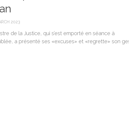
an
ARCH 2023
stre de la Justice, qui s’est emporté en séance à
mblée, a présenté ses «excuses» et «regrette» son ge