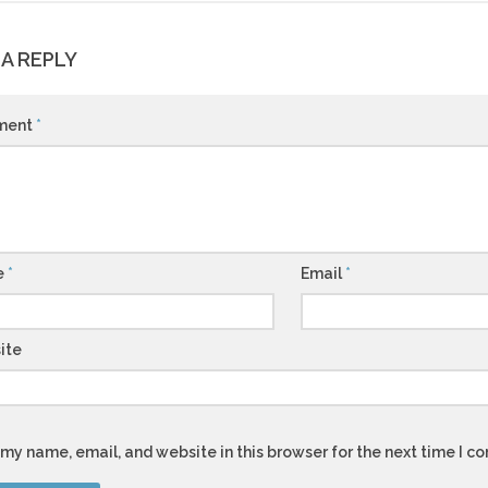
 A REPLY
ment
*
e
*
Email
*
ite
my name, email, and website in this browser for the next time I 