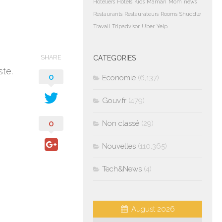
Hoteliers
Hotels
Kids
Maman
Mom
news
Restaurants
Restaurateurs
Rooms
Shuddle
Travail
Tripadvisor
Uber
Yelp
SHARE
CATEGORIES
ste.
0
Economie
(6,137)
Gouv.fr
(479)
0
Non classé
(29)
Nouvelles
(110,365)
Tech&News
(4)
August 2026