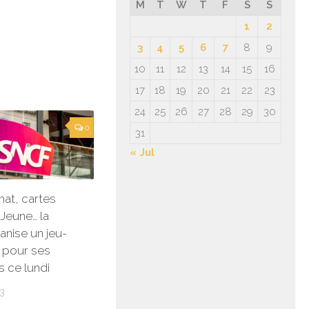
M
T
W
T
F
S
S
1
2
3
4
5
6
7
8
9
10
11
12
13
14
15
16
17
18
19
20
21
22
23
24
25
26
27
28
29
30
0
31
« Jul
hat, cartes
Jeune… la
nise un jeu-
 pour ses
 ce lundi
3