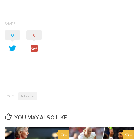
SHARE
0
0
Tags:
A la une
YOU MAY ALSO LIKE...
0
0