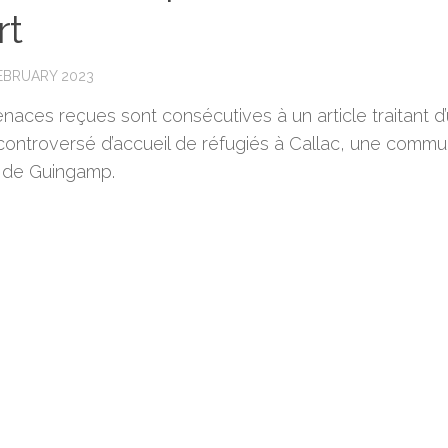
rt
FEBRUARY 2023
naces reçues sont consécutives à un article traitant d
 controversé d’accueil de réfugiés à Callac, une comm
 de Guingamp.