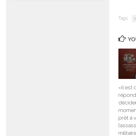
Tags:
A
YO
«Il est
répond
décide
moment
prêt à 
l’assas
militair