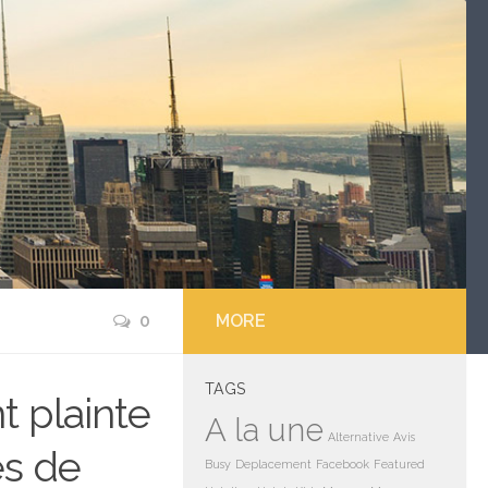
0
MORE
TAGS
t plainte
A la une
Alternative
Avis
s de
Busy
Deplacement
Facebook
Featured