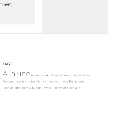
comment.
TAGS
A la une
Alternative
Avis
Busy
Deplacement
Facebook
Featured
Hoteliers
Hotels
Kids
Maman
Mom
news
Restaurants
Restaurateurs
Rooms
Shuddle
Travail
Tripadvisor
Uber
Yelp