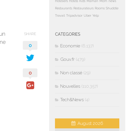
Hoteliers
Hotels
Kids
Maman
Mom
news
Restaurants
Restaurateurs
Rooms
Shuddle
Travail
Tripadvisor
Uber
Yelp
’un
SHARE
CATEGORIES
une
0
Economie
(6,137)
Gouv.fr
(479)
0
Non classé
(29)
Nouvelles
(110,357)
Tech&News
(4)
August 2026