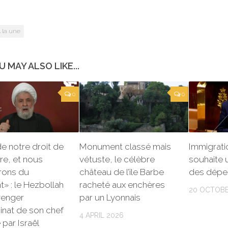
 la une
U MAY ALSO LIKE...
0
0
 de notre droit de
Monument classé mais
Immigratio
re, et nous
vétuste, le célèbre
souhaite 
rons du
château de l’île Barbe
des dépe
» : le Hezbollah
racheté aux enchères
20 OCTOBE
venger
par un Lyonnais
sinat de son chef
4 APRIL 2026
e par Israël