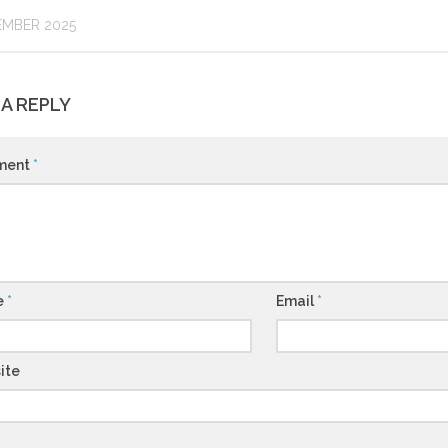
EMBER 2025
 A REPLY
ment
*
e
*
Email
*
ite