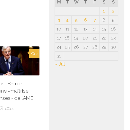
M
T
W
T
F
S
S
1
2
3
4
5
6
7
8
9
10
11
12
13
14
15
16
17
18
19
20
21
22
23
24
25
26
27
28
29
30
0
31
« Jul
n : Barnier
une «maîtrise
nses» de l’AME
R 2024