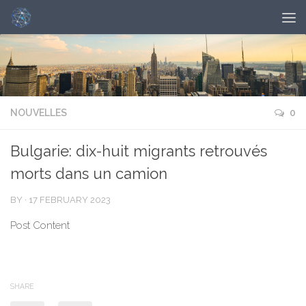
NOUVELLES
0
Bulgarie: dix-huit migrants retrouvés
morts dans un camion
BY
·
17 FEBRUARY 2023
Post Content
SHARE