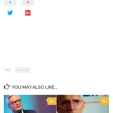
0
0
Tags:
A la une
YOU MAY ALSO LIKE...
0
0