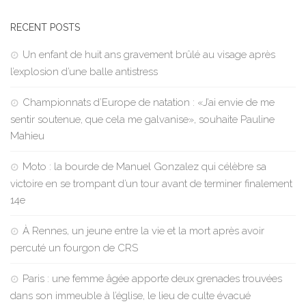
RECENT POSTS
Un enfant de huit ans gravement brûlé au visage après
l’explosion d’une balle antistress
Championnats d’Europe de natation : «J’ai envie de me
sentir soutenue, que cela me galvanise», souhaite Pauline
Mahieu
Moto : la bourde de Manuel Gonzalez qui célèbre sa
victoire en se trompant d’un tour avant de terminer finalement
14e
À Rennes, un jeune entre la vie et la mort après avoir
percuté un fourgon de CRS
Paris : une femme âgée apporte deux grenades trouvées
dans son immeuble à l’église, le lieu de culte évacué