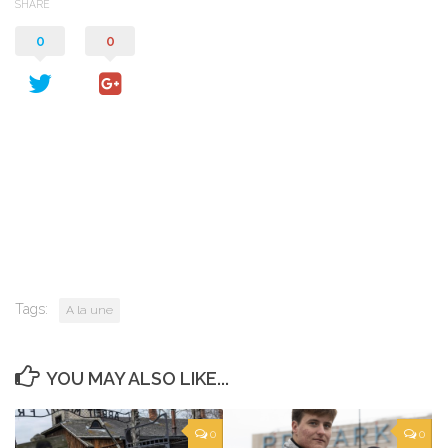
SHARE
0
0
Tags:
A la une
YOU MAY ALSO LIKE...
0
0