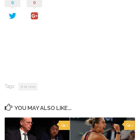
0
0
Tags:
A la une
YOU MAY ALSO LIKE...
0
0