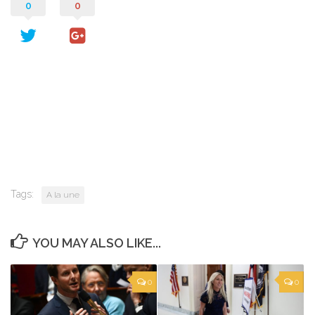
0
0
Tags:
A la une
YOU MAY ALSO LIKE...
0
0