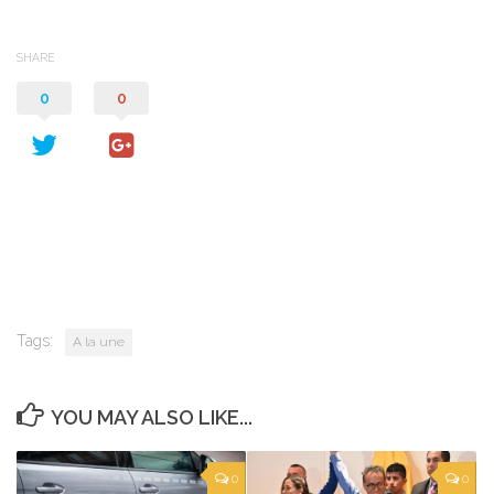
SHARE
0
0
Tags:
A la une
YOU MAY ALSO LIKE...
0
0