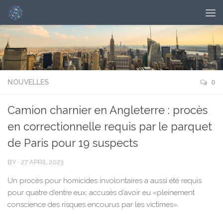
NOUVELLES
0
Camion charnier en Angleterre : procès
en correctionnelle requis par le parquet
de Paris pour 19 suspects
BY
·
27 APRIL 2023
Un procès pour homicides involontaires a aussi été requis
pour quatre d’entre eux, accusés d’avoir eu «pleinement
conscience des risques encourus par les victimes».