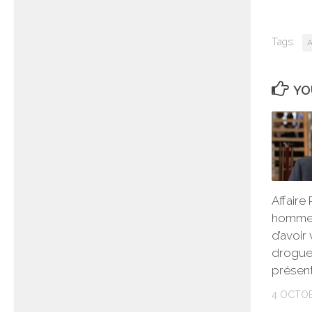
Tags:
A
YO
Affaire
homme
d’avoir
drogue 
présent
4 OCTOB