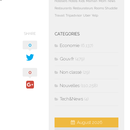
Hoteliers
Hotels
Kids
Maman
Mom
news
Restaurants
Restaurateurs
Rooms
Shuddle
Travail
Tripadvisor
Uber
Yelp
SHARE
CATEGORIES
0
Economie
(6,137)
Gouv.fr
(479)
0
Non classé
(29)
Nouvelles
(110,258)
Tech&News
(4)
August 2026