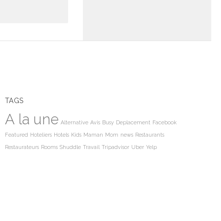
TAGS
A la une
Alternative
Avis
Busy
Deplacement
Facebook
Featured
Hoteliers
Hotels
Kids
Maman
Mom
news
Restaurants
Restaurateurs
Rooms
Shuddle
Travail
Tripadvisor
Uber
Yelp