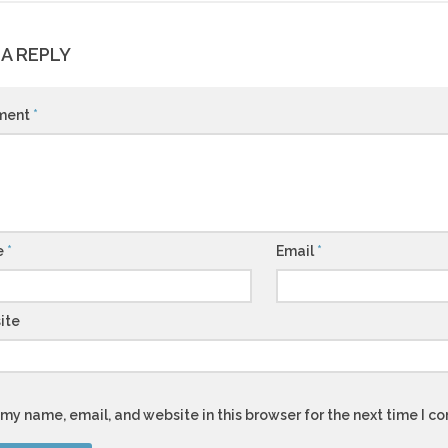
 A REPLY
ment
*
e
*
Email
*
ite
my name, email, and website in this browser for the next time I 