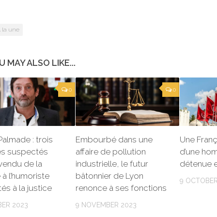
 la une
U MAY ALSO LIKE...
0
0
 Palmade : trois
Embourbé dans une
Une Franç
s suspectés
affaire de pollution
d’une ho
 vendu de la
industrielle, le futur
détenue e
à l’humoriste
bâtonnier de Lyon
9 OCTOBER
és à la justice
renonce à ses fonctions
ER 2023
9 NOVEMBER 2023