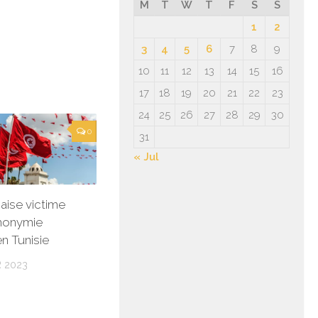
M
T
W
T
F
S
S
1
2
3
4
5
6
7
8
9
10
11
12
13
14
15
16
17
18
19
20
21
22
23
24
25
26
27
28
29
30
0
31
« Jul
aise victime
monymie
n Tunisie
 2023