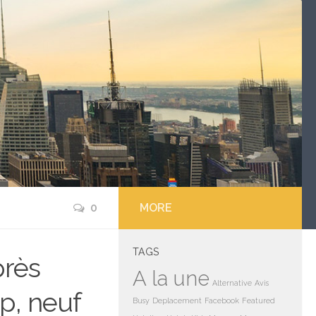
0
MORE
TAGS
près
A la une
Alternative
Avis
p, neuf
Busy
Deplacement
Facebook
Featured