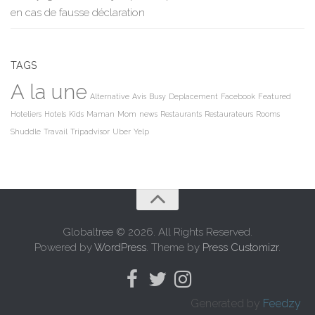
en cas de fausse déclaration
TAGS
A la une
Alternative
Avis
Busy
Deplacement
Facebook
Featured
Hoteliers
Hotels
Kids
Maman
Mom
news
Restaurants
Restaurateurs
Rooms
Shuddle
Travail
Tripadvisor
Uber
Yelp
Globaltree © 2026. All Rights Reserved.
Powered by
WordPress
. Theme by
Press Customizr
.
Generated by
Feedzy