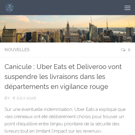
NOUVELLES
0
Canicule : Uber Eats et Deliveroo vont
suspendre les livraisons dans les
départements en vigilance rouge
BY
·
8 JULY 2026
Sur une éventuelle indemnisation, Uber Eats a expliqué que
«les créneaux ont été délibérément choisis pour trouver un
point d’équilibre entre l’enjeu prioritaire de la sécurité des
livreurs tout en limitant l’impact sur les revenus».