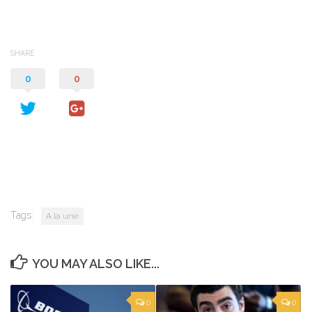
SHARE
0
0
Tags:
A la une
YOU MAY ALSO LIKE...
0
0