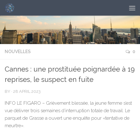
NOUVELLES
0
Cannes : une prostituée poignardée à 19
reprises, le suspect en fuite
BY
·
28 APRIL 2023
INFO LE FIGARO – Grièvement blessée, la jeune femme s’est
vue délivrer trois semaines d’interruption totale de travail. Le
parquet de Grasse a ouvert une enquête pour «tentative de
meurtre».