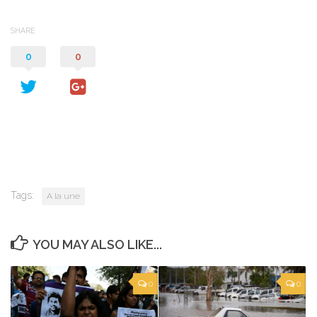
SHARE
0
0
Tags:
A la une
YOU MAY ALSO LIKE...
0
0