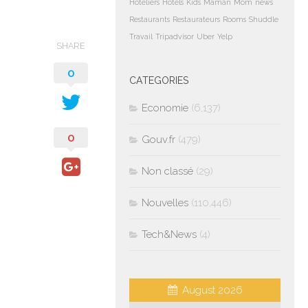
Hoteliers
Hotels
Kids
Maman
Mom
news
Restaurants
Restaurateurs
Rooms
Shuddle
Travail
Tripadvisor
Uber
Yelp
SHARE
0
CATEGORIES
Economie
(6,137)
0
Gouv.fr
(479)
Non classé
(29)
Nouvelles
(110,446)
Tech&News
(4)
August 2026