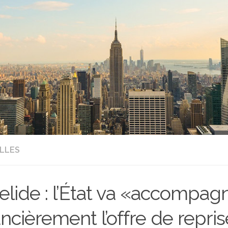
LLES
elide : l’État va «accompag
ancièrement l’offre de repris