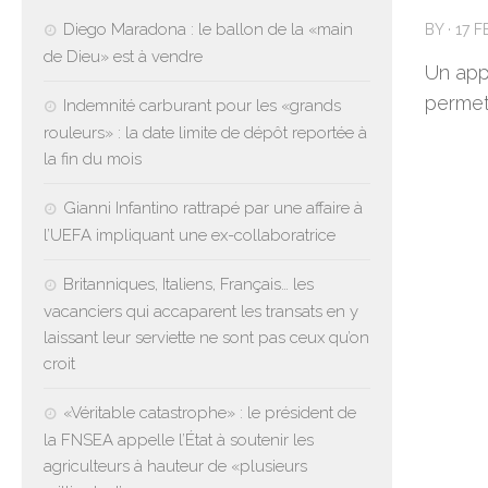
Diego Maradona : le ballon de la «main
BY
·
17 
de Dieu» est à vendre
Un app
permet
Indemnité carburant pour les «grands
rouleurs» : la date limite de dépôt reportée à
la fin du mois
Gianni Infantino rattrapé par une affaire à
l’UEFA impliquant une ex-collaboratrice
Britanniques, Italiens, Français… les
vacanciers qui accaparent les transats en y
laissant leur serviette ne sont pas ceux qu’on
croit
«Véritable catastrophe» : le président de
la FNSEA appelle l’État à soutenir les
agriculteurs à hauteur de «plusieurs