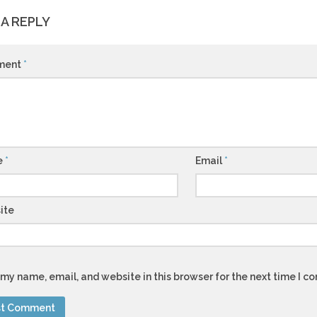
 A REPLY
ment
*
e
*
Email
*
ite
my name, email, and website in this browser for the next time I 