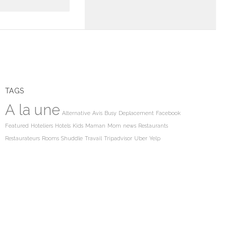
TAGS
A la une
Alternative
Avis
Busy
Deplacement
Facebook
Featured
Hoteliers
Hotels
Kids
Maman
Mom
news
Restaurants
Restaurateurs
Rooms
Shuddle
Travail
Tripadvisor
Uber
Yelp