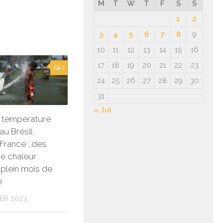
M
T
W
T
F
S
S
1
2
3
4
5
6
7
8
9
10
11
12
13
14
15
16
17
18
19
20
21
22
23
0
24
25
26
27
28
29
30
31
« Jul
 température
au Brésil,
 France : des
e chaleur
 plein mois de
e
ER 2023