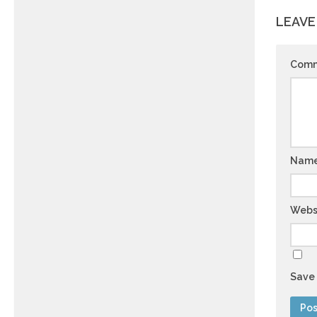
LEAVE
Com
Nam
Webs
Save 