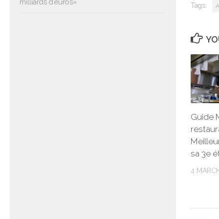
milliards d’euros»
Tags:
A
YO
Guide M
restaur
Meilleu
sa 3e é
4 MARCH