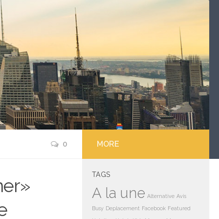
0
MORE
TAGS
ner»
A la une
Alternative
Avis
e
Busy
Deplacement
Facebook
Featured