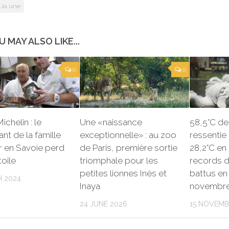
 la une
U MAY ALSO LIKE...
0
0
ichelin : le
Une «naissance
58,5°C de
ant de la famille
exceptionnelle» : au zoo
ressentie 
r en Savoie perd
de Paris, première sortie
28,2°C en
toile
triomphale pour les
records d
petites lionnes Inès et
battus en
 2024
Inaya
novembr
24 JUNE 2026
15 NOVEMB