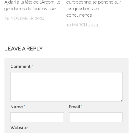
européenne se penche sur
Ajdari à la tête de l’Arcom, le
les questions de
gendarme de l’audiovisuel
concurrence
28 NOVEMBER 2024
10 MARCH 2023
LEAVE A REPLY
Comment
*
Name
*
Email
*
Website