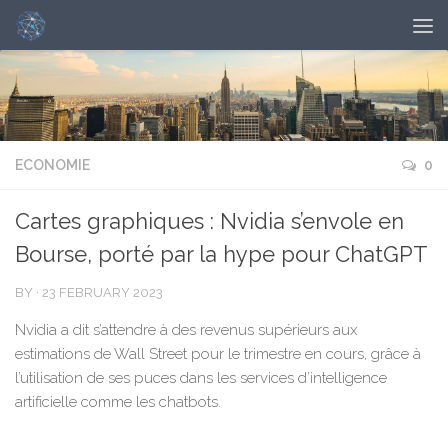
ECONOMIE
0
Cartes graphiques : Nvidia s’envole en
Bourse, porté par la hype pour ChatGPT
BY
·
23 FEBRUARY 2023
Nvidia a dit s’attendre à des revenus supérieurs aux
estimations de Wall Street pour le trimestre en cours, grâce à
l’utilisation de ses puces dans les services d’intelligence
artificielle comme les chatbots.