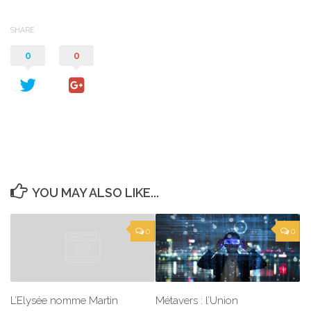
SHARE
0
0
YOU MAY ALSO LIKE...
0
0
Métavers : l’Union
L’Elysée nomme Martin