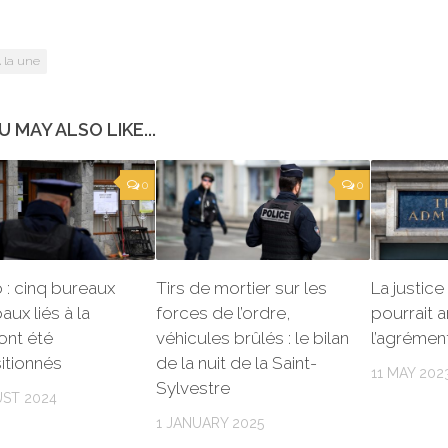
 la une
U MAY ALSO LIKE...
0
0
: cinq bureaux
Tirs de mortier sur les
La justice
aux liés à la
forces de l’ordre,
pourrait a
ont été
véhicules brûlés : le bilan
l’agrément
itionnés
de la nuit de la Saint-
11 MAY 202
Sylvestre
ST 2024
1 JANUARY 2025