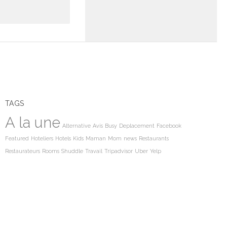
TAGS
A la une
Alternative
Avis
Busy
Deplacement
Facebook
Featured
Hoteliers
Hotels
Kids
Maman
Mom
news
Restaurants
Restaurateurs
Rooms
Shuddle
Travail
Tripadvisor
Uber
Yelp