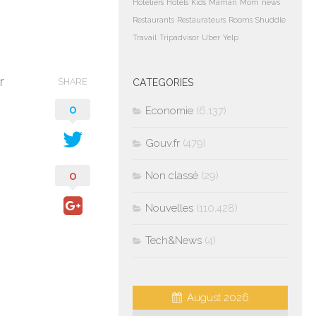
Hoteliers
Hotels
Kids
Maman
Mom
news
Restaurants
Restaurateurs
Rooms
Shuddle
Travail
Tripadvisor
Uber
Yelp
r
SHARE
CATEGORIES
0
Economie
(6,137)
Gouv.fr
(479)
0
Non classé
(29)
Nouvelles
(110,428)
Tech&News
(4)
August 2026