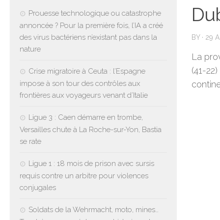
Dub
Prouesse technologique ou catastrophe
annoncée ? Pour la première fois, l’IA a créé
des virus bactériens n’existant pas dans la
BY
·
29 A
nature
La pro
(41-22
Crise migratoire à Ceuta : l’Espagne
impose à son tour des contrôles aux
contin
frontières aux voyageurs venant d’Italie
Ligue 3 : Caen démarre en trombe,
Versailles chute à La Roche-sur-Yon, Bastia
se rate
Ligue 1 : 18 mois de prison avec sursis
requis contre un arbitre pour violences
conjugales
Soldats de la Wehrmacht, moto, mines…