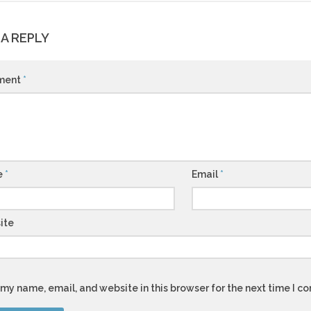
 A REPLY
ment
*
e
*
Email
*
ite
my name, email, and website in this browser for the next time I 