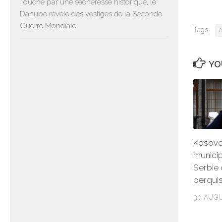
Touché par une sécheresse historique, le
Danube révèle des vestiges de la Seconde
Guerre Mondiale
Tags:
A
YO
Kosovo 
municip
Serbie 
perquis
30 AUGU