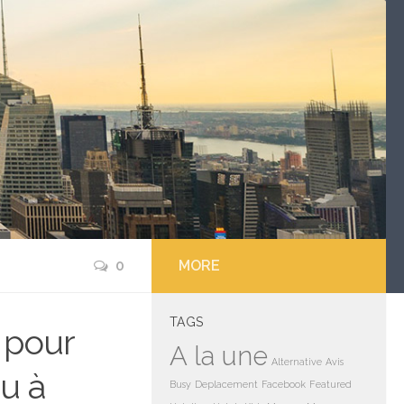
0
MORE
TAGS
 pour
A la une
Alternative
Avis
au à
Busy
Deplacement
Facebook
Featured