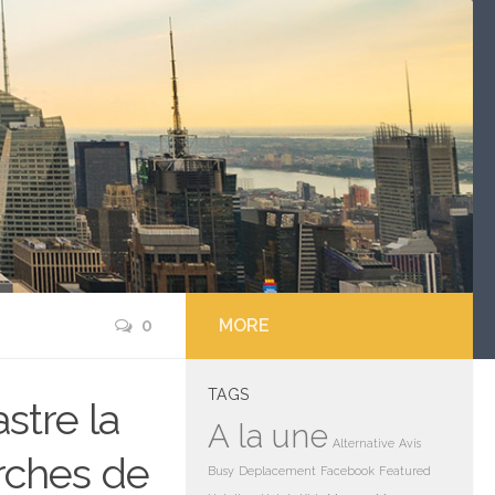
0
MORE
TAGS
astre la
A la une
Alternative
Avis
arches de
Busy
Deplacement
Facebook
Featured