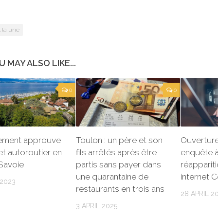
 la une
U MAY ALSO LIKE...
0
0
lement approuve
Toulon : un père et son
Ouverture
et autoroutier en
fils arrêtés après être
enquête à
Savoie
partis sans payer dans
réappariti
une quarantaine de
internet 
 2023
restaurants en trois ans
28 APRIL 2
3 APRIL 2025