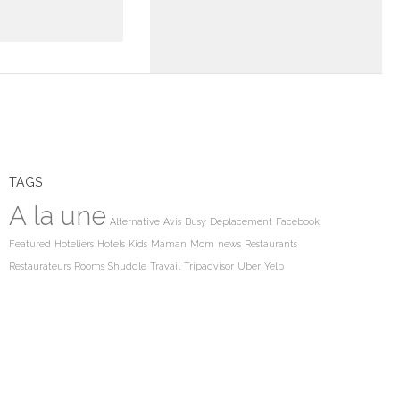
TAGS
A la une
Alternative
Avis
Busy
Deplacement
Facebook
Featured
Hoteliers
Hotels
Kids
Maman
Mom
news
Restaurants
Restaurateurs
Rooms
Shuddle
Travail
Tripadvisor
Uber
Yelp