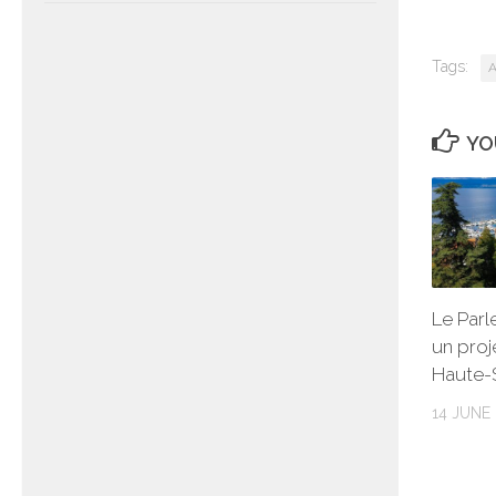
Tags:
A
YO
Le Par
un proj
Haute-
14 JUNE