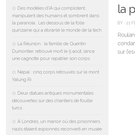
la 
Des modèles d’IA qui complotent,
manipulent des humains et sombrent dans
la paranoïa… Les dessous de la folle
BY
·
21 
quinzaine qui a ébranlé le monde de la tech
Roulan
condam
La Réunion : la famille de Quentin
Dumontier, retrouvé mort le 5 août, lance
sur l’e
une cagnotte pour rapatrier son corps
Népal : cinq corps retrouvés sur le mont
Yalung Ri
Deux statues antiques monumentales
découvertes sur des chantiers de fouille
turcs
À Londres, un manoir où des prisonniers
nazis étaient espionnés reconverti en musée