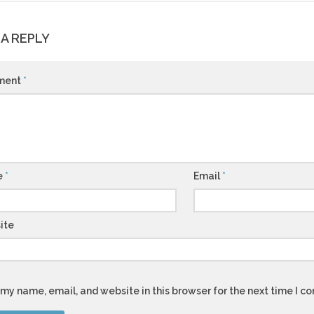
 A REPLY
ment
*
e
*
Email
*
ite
my name, email, and website in this browser for the next time I 