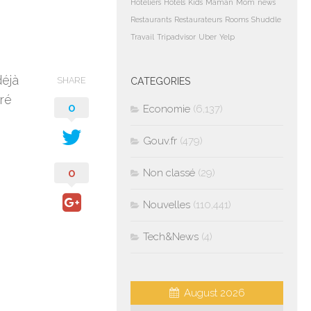
Hoteliers
Hotels
Kids
Maman
Mom
news
Restaurants
Restaurateurs
Rooms
Shuddle
Travail
Tripadvisor
Uber
Yelp
déjà
SHARE
CATEGORIES
tré
0
Economie
(6,137)
Gouv.fr
(479)
0
Non classé
(29)
Nouvelles
(110,441)
Tech&News
(4)
August 2026