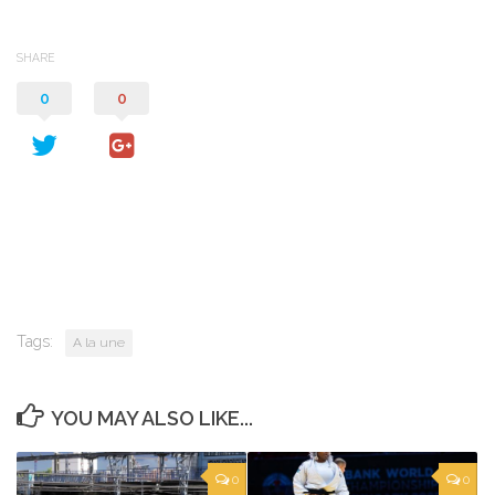
SHARE
0
0
Tags:
A la une
YOU MAY ALSO LIKE...
0
0