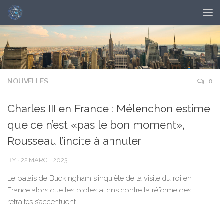
NOUVELLES
0
Charles III en France : Mélenchon estime
que ce n’est «pas le bon moment»,
Rousseau l’incite à annuler
BY
·
22 MARCH 2023
Le palais de Buckingham s’inquiète de la visite du roi en
France alors que les protestations contre la réforme des
retraites s’accentuent.