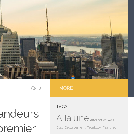
0
MORE
TAGS
andeurs
A la une
Alternative
Avis
premier
Busy
Deplacement
Facebook
Featured