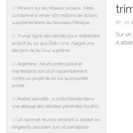
tri
Mineurs sur les réseaux sociaux : Meta
condamné à verser 567 millions de dollars
supplémentaires au Nouveau-Mexique
BY
·
26 A
Sur un 
Trump signe des décrets pour restreindre
A attei
le droit du sol aux États-Unis, malgré une
décision de la Cour suprême
Argentine : heurts entre police et
manifestants lors d’un rassemblement
contre un projet de loi sur la propriété
privée
Arabie saoudite : 11 civils blessés dans
une attaque des rebelles yéménites houthis
Un sommet réunira vendredi à Jeddah les
dirigeants saoudien, turc et pakistanais