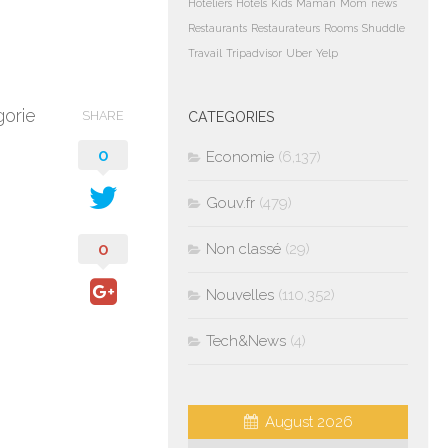
Hoteliers
Hotels
Kids
Maman
Mom
news
Restaurants
Restaurateurs
Rooms
Shuddle
Travail
Tripadvisor
Uber
Yelp
gorie
SHARE
CATEGORIES
0
Economie
(6,137)
Gouv.fr
(479)
0
Non classé
(29)
Nouvelles
(110,352)
Tech&News
(4)
August 2026