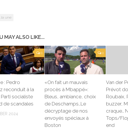
 la une
U MAY ALSO LIKE...
0
0
e : Pedro
«On fait un mauvais
Van der P
 reconduit à la
procès à Mbappé»:
Prévot do
Parti socialiste
Bleus, ambiance, choix
Roubaix,
nd de scandales
de Deschamps…Le
buzzer, 
décryptage de nos
craque… 
BER 2024
envoyés spéciaux à
Tops/Flo
Boston
end