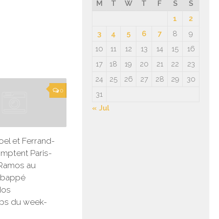
M
T
W
T
F
S
S
1
2
3
4
5
6
7
8
9
10
11
12
13
14
15
16
17
18
19
20
21
22
23
24
25
26
27
28
29
30
0
31
« Jul
oel et Ferrand-
mptent Paris-
 Ramos au
Mbappé
Nos
ps du week-