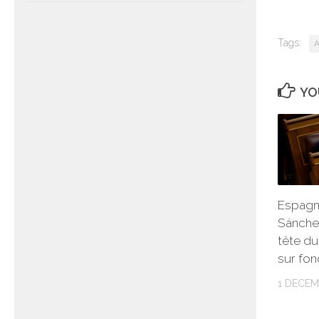
Tags:
A
YO
Espagn
Sánchez
tête du 
sur fo
1 DECEM