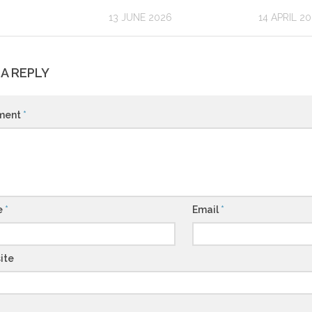
13 JUNE 2026
14 APRIL 20
 A REPLY
ment
*
e
*
Email
*
ite