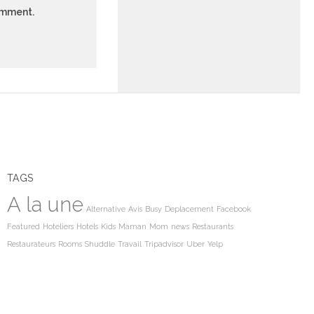
comment.
TAGS
A la une
Alternative
Avis
Busy
Deplacement
Facebook
Featured
Hoteliers
Hotels
Kids
Maman
Mom
news
Restaurants
Restaurateurs
Rooms
Shuddle
Travail
Tripadvisor
Uber
Yelp