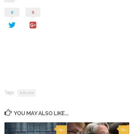
SHARE
0
0
Tags:
A la une
YOU MAY ALSO LIKE...
0
0