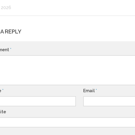
L 2026
 A REPLY
ment
*
e
*
Email
*
ite