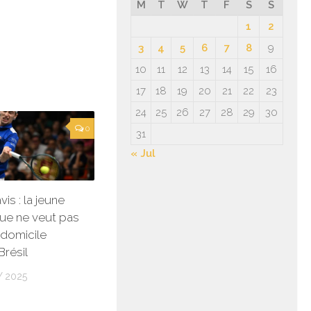
M
T
W
T
F
S
S
1
2
3
4
5
6
7
8
9
10
11
12
13
14
15
16
17
18
19
20
21
22
23
24
25
26
27
28
29
30
0
31
« Jul
is : la jeune
ue ne veut pas
 domicile
Brésil
Y 2025