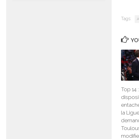
Tags:
A
YO
Top 14 
disposi
entaché
la Ligue
demand
Toulou
modifie