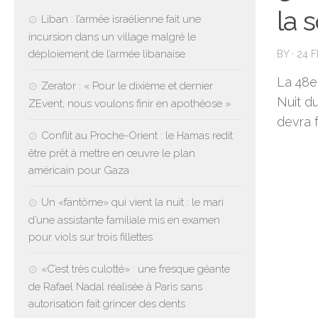
la 
Liban : l’armée israélienne fait une
incursion dans un village malgré le
déploiement de l’armée libanaise
BY
·
24 
La 48e 
Zerator : « Pour le dixième et dernier
Nuit du
ZEvent, nous voulons finir en apothéose »
devra f
Conflit au Proche-Orient : le Hamas redit
être prêt à mettre en œuvre le plan
américain pour Gaza
Un «fantôme» qui vient la nuit : le mari
d’une assistante familiale mis en examen
pour viols sur trois fillettes
«C’est très culotté» : une fresque géante
de Rafael Nadal réalisée à Paris sans
autorisation fait grincer des dents