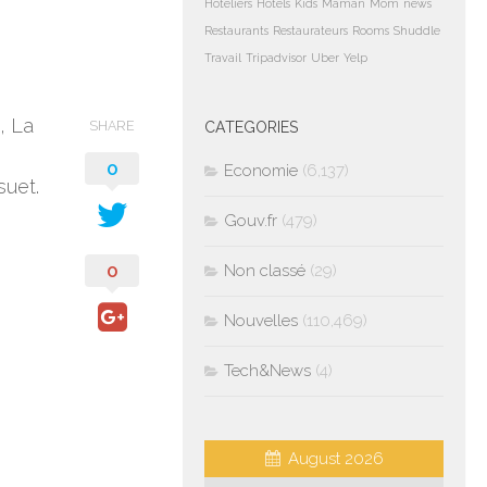
Hoteliers
Hotels
Kids
Maman
Mom
news
Restaurants
Restaurateurs
Rooms
Shuddle
Travail
Tripadvisor
Uber
Yelp
, La
SHARE
CATEGORIES
0
Economie
(6,137)
suet.
Gouv.fr
(479)
0
Non classé
(29)
Nouvelles
(110,469)
Tech&News
(4)
August 2026