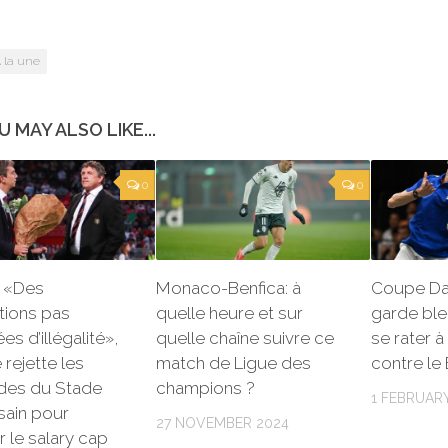
 la une
U MAY ALSO LIKE...
0
0
: «Des
Monaco-Benfica: à
Coupe Dav
tions pas
quelle heure et sur
garde ble
es d’illégalité»,
quelle chaîne suivre ce
se rater à
 rejette les
match de Ligue des
contre le 
es du Stade
champions ?
1 FEBRUAR
sain pour
27 NOVEMBER 2024
r le salary cap