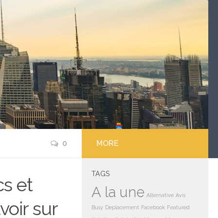
0
MORE
TAGS
s et
A la une
Alternative
Avis
voir sur
Busy
Deplacement
Facebook
Featured