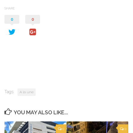
SHARE
0
0
Tags:
A la une
YOU MAY ALSO LIKE...
0
0