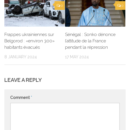
0
0
Frappes ukrainiennes sur
Sénégal : Sonko dénonce
Belgorod : «environ 300»
l’attitude de la France
habitants évacués
pendant la répression
8 JANUARY 2024
17 MAY 2024
LEAVE A REPLY
Comment
*