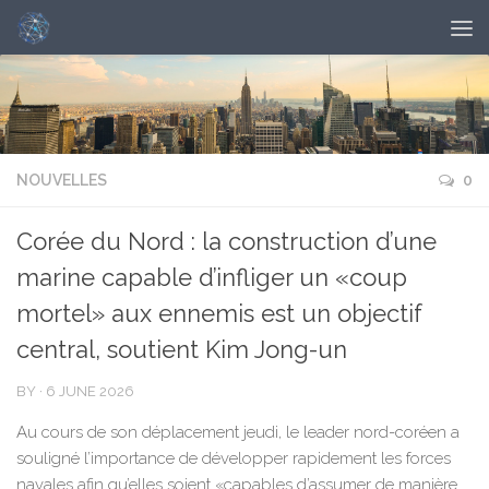
NOUVELLES
0
Corée du Nord : la construction d’une
marine capable d’infliger un «coup
mortel» aux ennemis est un objectif
central, soutient Kim Jong-un
BY
·
6 JUNE 2026
Au cours de son déplacement jeudi, le leader nord-coréen a
souligné l’importance de développer rapidement les forces
navales afin qu’elles soient «capables d’assumer de manière