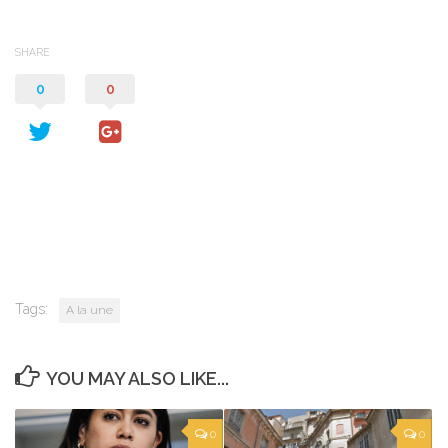
SHARE
0
0
Tags:
A la une
YOU MAY ALSO LIKE...
0
0