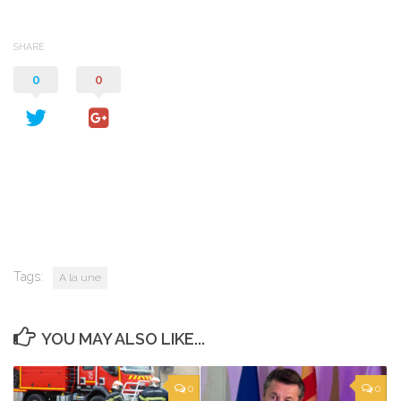
SHARE
0
0
Tags:
A la une
YOU MAY ALSO LIKE...
0
0