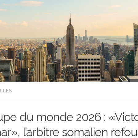
LLES
pe du monde 2026 : «Victo
r», l’arbitre somalien refou