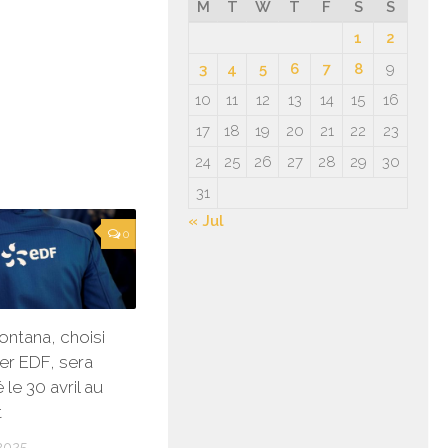
M
T
W
T
F
S
S
1
2
3
4
5
6
7
8
9
10
11
12
13
14
15
16
17
18
19
20
21
22
23
24
25
26
27
28
29
30
31
« Jul
0
ontana, choisi
ger EDF, sera
 le 30 avril au
t
2025