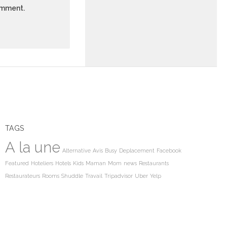
comment.
TAGS
A la une
Alternative
Avis
Busy
Deplacement
Facebook
Featured
Hoteliers
Hotels
Kids
Maman
Mom
news
Restaurants
Restaurateurs
Rooms
Shuddle
Travail
Tripadvisor
Uber
Yelp