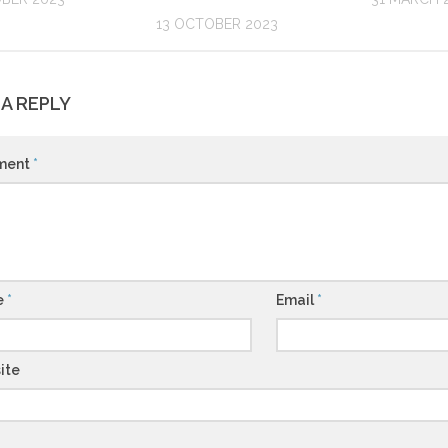
13 OCTOBER 2023
 A REPLY
ment
*
e
*
Email
*
ite