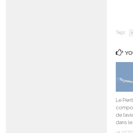
Tags:
A
YO
Le Pent
compor
de l’avi
dans le
18 OCTO