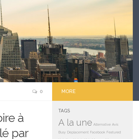
0
MORE
TAGS
ire à
A la une
Alternative
Avis
lé par
Busy
Deplacement
Facebook
Featured