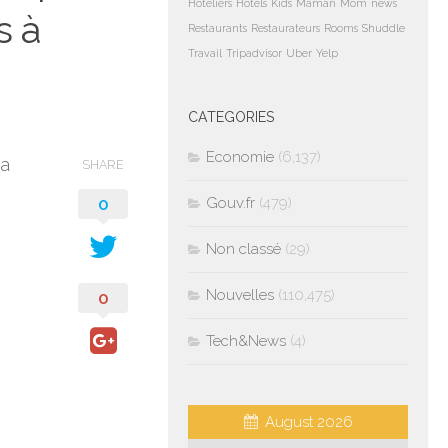
Hoteliers
Hotels
Kids
Maman
Mom
news
s à
Restaurants
Restaurateurs
Rooms
Shuddle
Travail
Tripadvisor
Uber
Yelp
CATEGORIES
Economie
(6,137)
 a
SHARE
0
Gouv.fr
(479)
Non classé
(29)
Nouvelles
(110,475)
0
Tech&News
(4)
August 2026