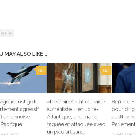
 la une
U MAY ALSO LIKE...
0
0
agone fustige le
«Déchaînement de haine
Bernard F
tement agressif
surréaliste» : en Loire-
pour diri
ation chinoise
Atlantique, une mairie
auditionné
 Pacifique
taguée et attaquée avec
Parlemen
un pieu artisanal
BER 2023
31 MARCH 