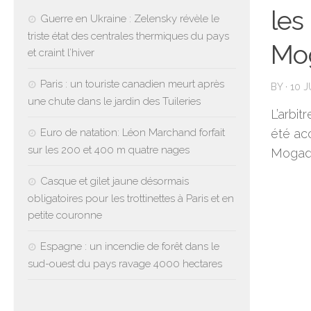
les
Guerre en Ukraine : Zelensky révèle le
triste état des centrales thermiques du pays
Mog
et craint l’hiver
Paris : un touriste canadien meurt après
BY
·
10 
une chute dans le jardin des Tuileries
L’arbit
Euro de natation: Léon Marchand forfait
été acc
sur les 200 et 400 m quatre nages
Mogadis
Casque et gilet jaune désormais
obligatoires pour les trottinettes à Paris et en
petite couronne
Espagne : un incendie de forêt dans le
sud-ouest du pays ravage 4000 hectares