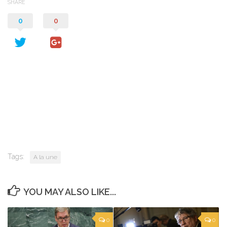
SHARE
0
0
Tags:
A la une
YOU MAY ALSO LIKE...
0
0