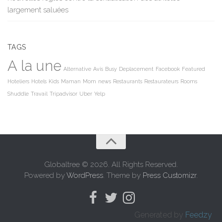
largement saluées
TAGS
A la une
Alternative
Avis
Busy
Deplacement
Facebook
Featured
Hoteliers
Hotels
Kids
Maman
Mom
news
Restaurants
Restaurateurs
Rooms
Shuddle
Travail
Tripadvisor
Uber
Yelp
Globaltree © 2026. All Rights Reserved.
Powered by
WordPress
. Theme by
Press Customizr
.
Generated by
Feedzy