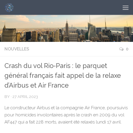
NOUVELLES
0
Crash du vol Rio-Paris : le parquet
général français fait appel de la relaxe
d’Airbus et Air France
BY
·
27 APRIL 2023
Le constructeur Airbus et la compagnie Air France, poursuivis
pour homicides involontaires après le crash en 2009 du vol
AF447 qui a fait 228 morts, avaient été relaxés lundi 17 avril.