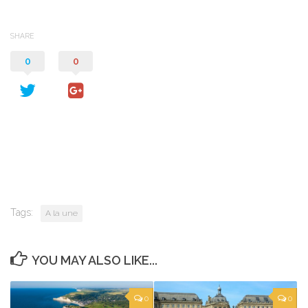
SHARE
0
0
Tags:
A la une
YOU MAY ALSO LIKE...
0
0