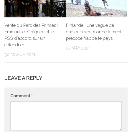
Vente du Parc des Princes :
Finlande : une vague de
Emmanuel Grégoire et le
chaleur exceptionnellement
PSG d’accord sur un
précoce frappe le pays
calendrier
27 MAY 2024
30 MARCH 2026
LEAVE A REPLY
Comment
*