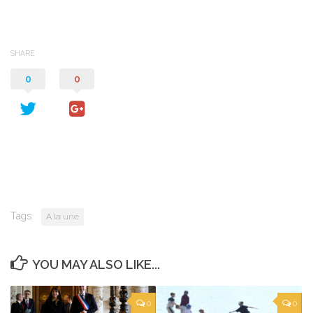
SHARE
0
0
Tags:
A la une
YOU MAY ALSO LIKE...
0
0