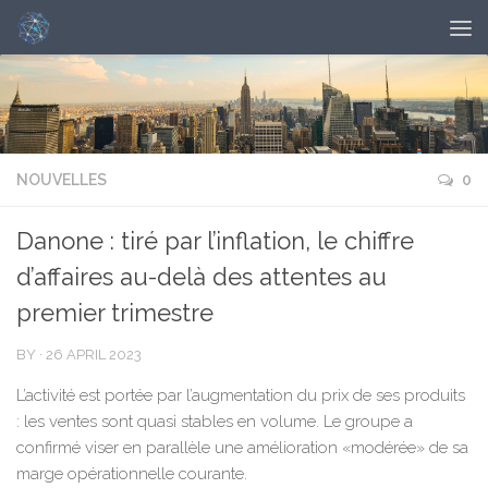
NOUVELLES
0
Danone : tiré par l’inflation, le chiffre
d’affaires au-delà des attentes au
premier trimestre
BY
·
26 APRIL 2023
L’activité est portée par l’augmentation du prix de ses produits
: les ventes sont quasi stables en volume. Le groupe a
confirmé viser en parallèle une amélioration «modérée» de sa
marge opérationnelle courante.