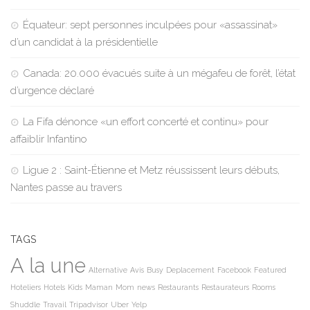
Équateur: sept personnes inculpées pour «assassinat»
d’un candidat à la présidentielle
Canada: 20.000 évacués suite à un mégafeu de forêt, l’état
d’urgence déclaré
La Fifa dénonce «un effort concerté et continu» pour
affaiblir Infantino
Ligue 2 : Saint-Étienne et Metz réussissent leurs débuts,
Nantes passe au travers
TAGS
A la une
Alternative
Avis
Busy
Deplacement
Facebook
Featured
Hoteliers
Hotels
Kids
Maman
Mom
news
Restaurants
Restaurateurs
Rooms
Shuddle
Travail
Tripadvisor
Uber
Yelp