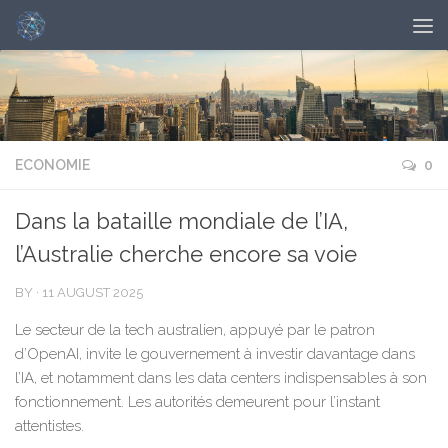
ECONOMIE
0
Dans la bataille mondiale de l’IA,
l’Australie cherche encore sa voie
BY
·
11 AUGUST 2025
Le secteur de la tech australien, appuyé par le patron
d’OpenAI, invite le gouvernement à investir davantage dans
l’IA, et notamment dans les data centers indispensables à son
fonctionnement. Les autorités demeurent pour l’instant
attentistes.