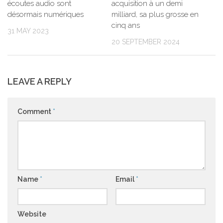
écoutes audio sont
acquisition à un demi
désormais numériques
milliard, sa plus grosse en
cinq ans
31 MAY 2023
20 SEPTEMBER 2024
LEAVE A REPLY
Comment
*
Name
*
Email
*
Website