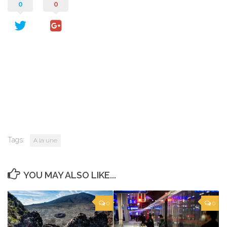
0
0
Tags:
A la une
YOU MAY ALSO LIKE...
0
0