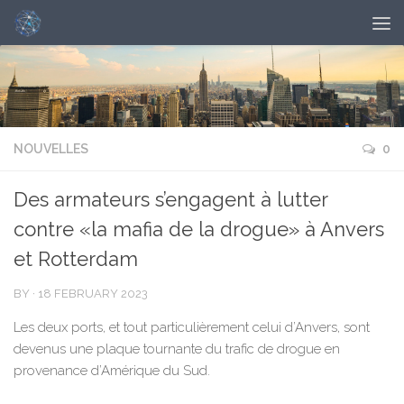
NOUVELLES
0
Des armateurs s’engagent à lutter
contre «la mafia de la drogue» à Anvers
et Rotterdam
BY
·
18 FEBRUARY 2023
Les deux ports, et tout particulièrement celui d’Anvers, sont
devenus une plaque tournante du trafic de drogue en
provenance d’Amérique du Sud.