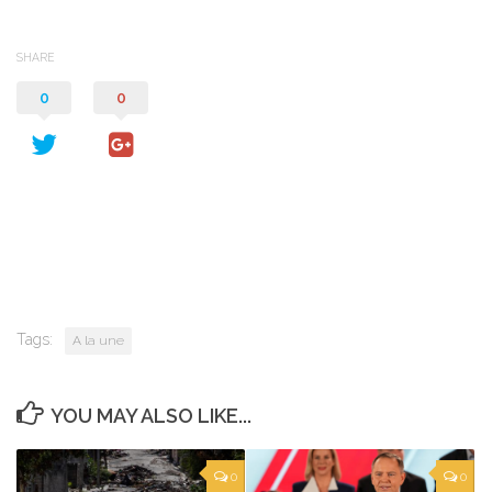
SHARE
0
0
Tags:
A la une
YOU MAY ALSO LIKE...
0
0