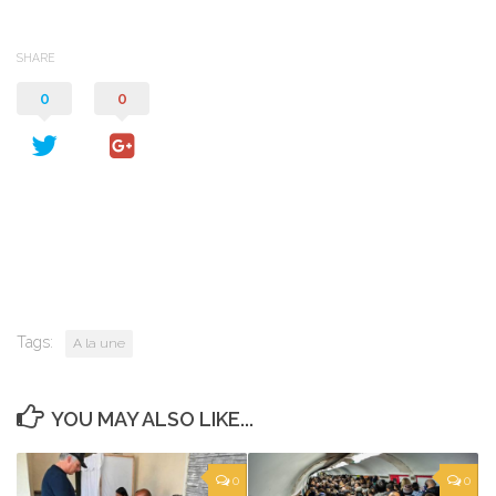
SHARE
0
0
Tags:
A la une
YOU MAY ALSO LIKE...
0
0