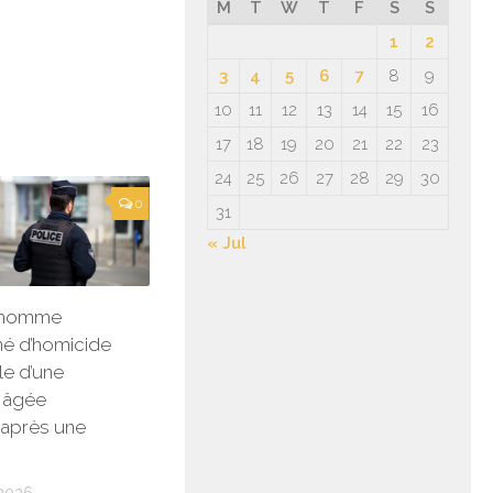
M
T
W
T
F
S
S
1
2
3
4
5
6
7
8
9
10
11
12
13
14
15
16
17
18
19
20
21
22
23
24
25
26
27
28
29
30
0
31
« Jul
n homme
é d’homicide
le d’une
 âgée
é après une