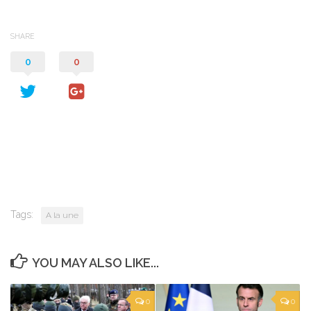
SHARE
0
0
Tags:
A la une
YOU MAY ALSO LIKE...
0
0