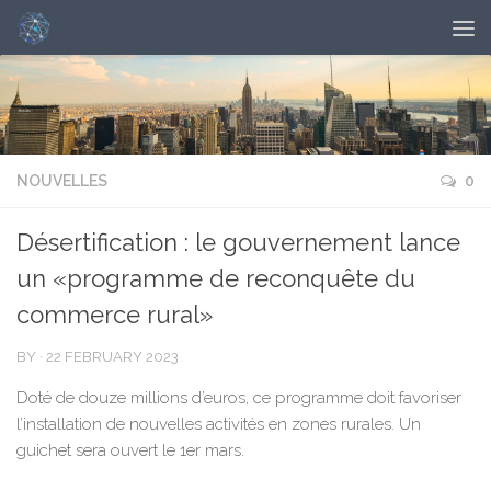
NOUVELLES
0
Désertification : le gouvernement lance
un «programme de reconquête du
commerce rural»
BY
·
22 FEBRUARY 2023
Doté de douze millions d’euros, ce programme doit favoriser
l’installation de nouvelles activités en zones rurales. Un
guichet sera ouvert le 1er mars.