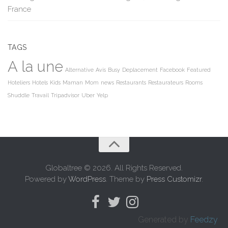
France
TAGS
A la une
Alternative
Avis
Busy
Deplacement
Facebook
Featured
Hoteliers
Hotels
Kids
Maman
Mom
news
Restaurants
Restaurateurs
Rooms
Shuddle
Travail
Tripadvisor
Uber
Yelp
Globaltree © 2026. All Rights Reserved.
Powered by
WordPress
. Theme by
Press Customizr
.
Generated by
Feedzy