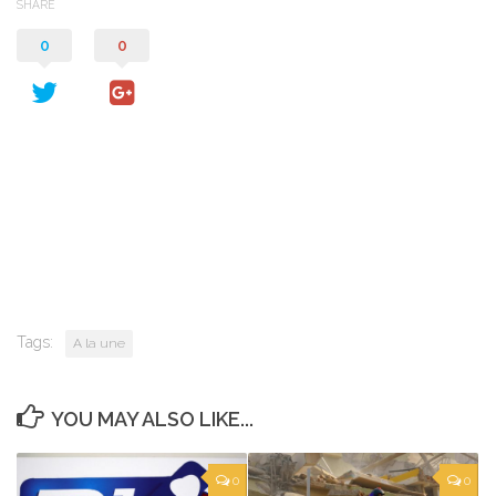
SHARE
0
0
Tags:
A la une
YOU MAY ALSO LIKE...
0
0