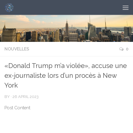
NOUVELLES
0
«Donald Trump m’a violée», accuse une
ex-journaliste lors d’un procès à New
York
BY
·
26 APRIL 2023
Post Content