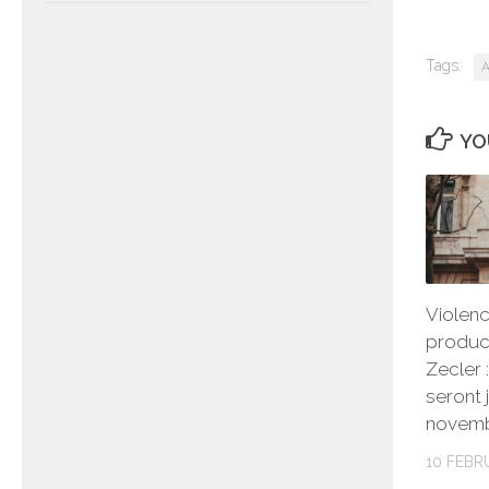
Tags:
A
YO
Violenc
produc
Zecler :
seront 
novem
10 FEBR