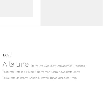
TAGS
A la une
Alternative
Avis
Busy
Deplacement
Facebook
Featured
Hoteliers
Hotels
Kids
Maman
Mom
news
Restaurants
Restaurateurs
Rooms
Shuddle
Travail
Tripadvisor
Uber
Yelp