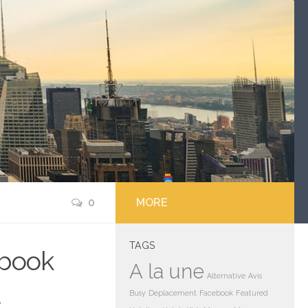
0
MORE
TAGS
ebook
A la une
Alternative
Avis
a
Busy
Deplacement
Facebook
Featured