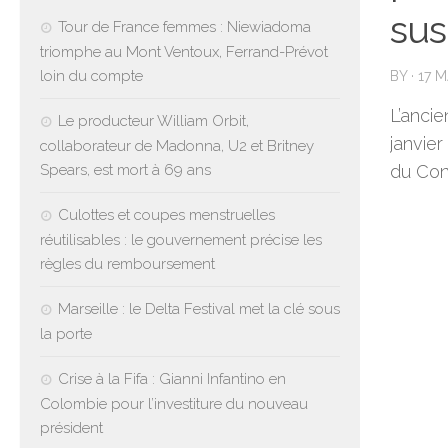
sus
Tour de France femmes : Niewiadoma
triomphe au Mont Ventoux, Ferrand-Prévot
loin du compte
BY
·
17 
L’ancie
Le producteur William Orbit,
janvier
collaborateur de Madonna, U2 et Britney
Spears, est mort à 69 ans
du Con
Culottes et coupes menstruelles
réutilisables : le gouvernement précise les
règles du remboursement
Marseille : le Delta Festival met la clé sous
la porte
Crise à la Fifa : Gianni Infantino en
Colombie pour l’investiture du nouveau
président