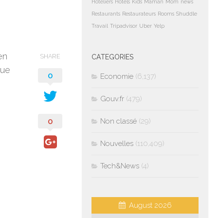
Hoteliers
Hotels
Kids
Maman
Mom
news
Restaurants
Restaurateurs
Rooms
Shuddle
Travail
Tripadvisor
Uber
Yelp
en
SHARE
CATEGORIES
que
0
Economie
(6,137)
Gouv.fr
(479)
0
Non classé
(29)
Nouvelles
(110,409)
Tech&News
(4)
August 2026