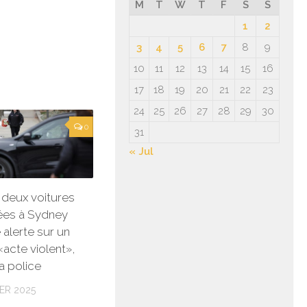
M
T
W
T
F
S
S
1
2
3
4
5
6
7
8
9
10
11
12
13
14
15
16
17
18
19
20
21
22
23
24
25
26
27
28
29
30
0
31
« Jul
: deux voitures
ées à Sydney
 alerte sur un
«acte violent»,
a police
ER 2025