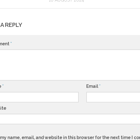
10 AUGUST 2024
 A REPLY
ment
*
e
*
Email
*
ite
my name, email, and website in this browser for the next time I 