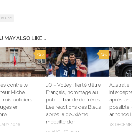
 la une
U MAY ALSO LIKE...
0
0
es contre le
JO – Volley : fierté d’être
Australie 
teur Michel
Français, hommage au
intercept
 trois policiers
public, bande de frères…
après une
jugés en
Les réactions des Bleus
possible 
bre
après la deuxième
annonce l
médaille d’or
UARY 2026
18 DECEMB