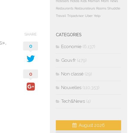
Hoteliers
Hotels
Kids
Maman
Mom
news
Restaurants
Restaurateurs
Rooms
Shuddle
Travail
Tripadvisor
Uber
Yelp
SHARE
CATEGORIES
s»,
0
Economie
(6,137)
Gouv.fr
(479)
0
Non classé
(29)
Nouvelles
(110,353)
Tech&News
(4)
August 2026