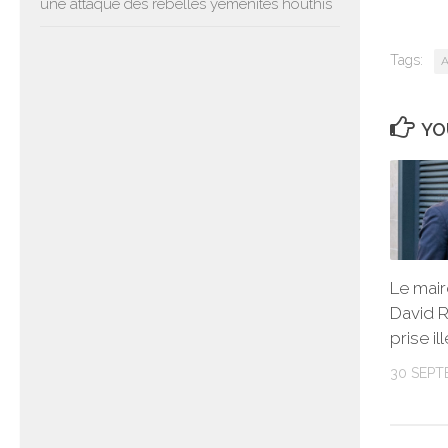
une attaque des rebelles yéménites houthis
Tags:
A
YO
Le mair
David R
prise il
30 SEPT