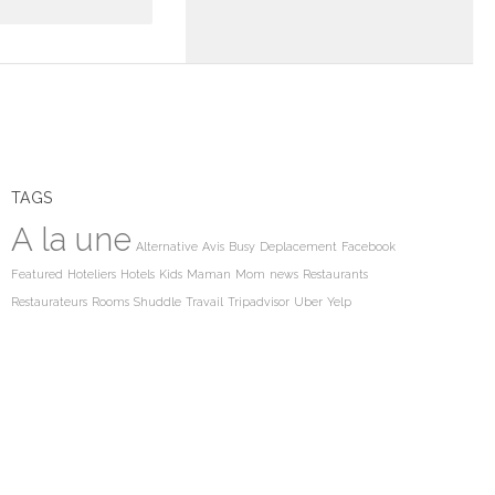
TAGS
A la une
Alternative
Avis
Busy
Deplacement
Facebook
Featured
Hoteliers
Hotels
Kids
Maman
Mom
news
Restaurants
Restaurateurs
Rooms
Shuddle
Travail
Tripadvisor
Uber
Yelp