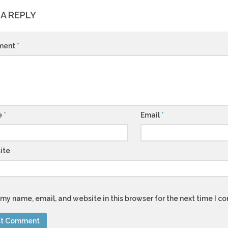
 A REPLY
ment
*
e
*
Email
*
ite
my name, email, and website in this browser for the next time I 