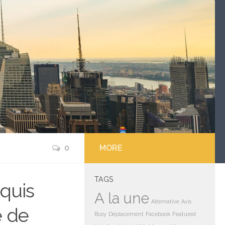
0
MORE
TAGS
equis
A la une
Alternative
Avis
é de
Busy
Deplacement
Facebook
Featured