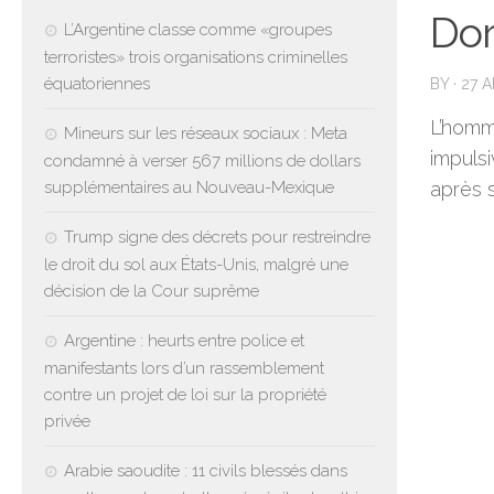
Do
L’Argentine classe comme «groupes
terroristes» trois organisations criminelles
équatoriennes
BY
·
27 A
L’homm
Mineurs sur les réseaux sociaux : Meta
impuls
condamné à verser 567 millions de dollars
supplémentaires au Nouveau-Mexique
après 
Trump signe des décrets pour restreindre
le droit du sol aux États-Unis, malgré une
décision de la Cour suprême
Argentine : heurts entre police et
manifestants lors d’un rassemblement
contre un projet de loi sur la propriété
privée
Arabie saoudite : 11 civils blessés dans