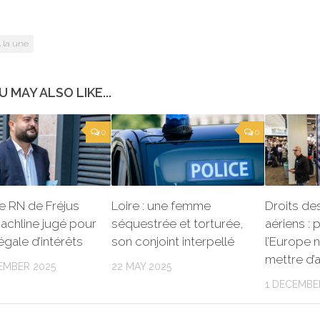
 la une
U MAY ALSO LIKE...
0
0
e RN de Fréjus
Loire : une femme
Droits de
achline jugé pour
séquestrée et torturée,
aériens :
légale d’intérêts
son conjoint interpellé
l’Europe n
mettre d’
EMBER 2025
22 MAY 2025
1 DECEMBE